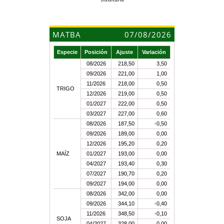
MATBA
07/08/2026
Especie
Posición
Ajuste
Variación
08/2026
218,50
3,50
09/2026
221,00
1,00
11/2026
218,00
0,50
TRIGO
12/2026
219,00
0,50
01/2027
222,00
0,50
03/2027
227,00
0,60
08/2026
187,50
-0,50
09/2026
189,00
0,00
12/2026
195,20
0,20
MAÍZ
01/2027
193,00
0,00
04/2027
193,40
0,30
07/2027
190,70
0,20
09/2027
194,00
0,00
08/2026
342,00
0,00
09/2026
344,10
-0,40
11/2026
348,50
-0,10
SOJA
04/2027
328,00
0,00