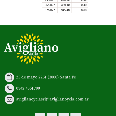
05/2027
339,10
-0,40
07/2027
345,40
-0,60
25 de mayo 2261 (3000) Santa Fe
0342 4561700
aviglianoyciasrl@aviglianoycia.com.ar