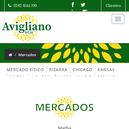
0342 4561700
Clientes
Togg
navig
Mercados
MERCADO FÍSICO
PIZARRA
CHICAGO
KANSAS
MATBA
IND. ECONÓMICOS
MAGYP
RESUMEN
MERCADOS
Matba